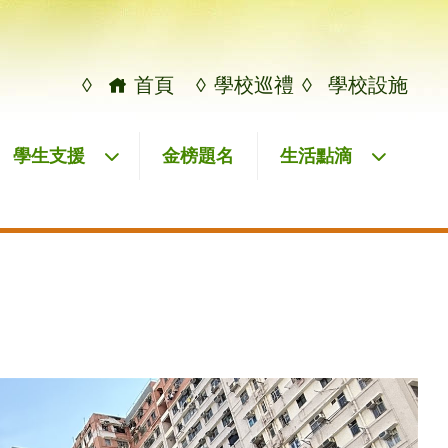
◊
首頁
◊
學校巡禮
◊
學校設施
學生支援
金榜題名
生活點滴