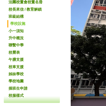
法團校董會校董名冊
校長來信 / 教育解鎖
班級結構
學校設施
小一須知
升中概況
聯繫中學
校曆表
午膳支援
校車支援
姊妹學校
學校地圖
插班生申請
校服樣式