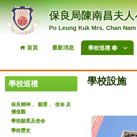
保良局陳南昌夫人
Po Leung Kuk Mrs. Chan Nam
首頁
最新消息
學校巡禮
學校設施
學校巡禮
保良精神 、 願景 、 使命 及
價值觀
學校願景及使命
學校歷史