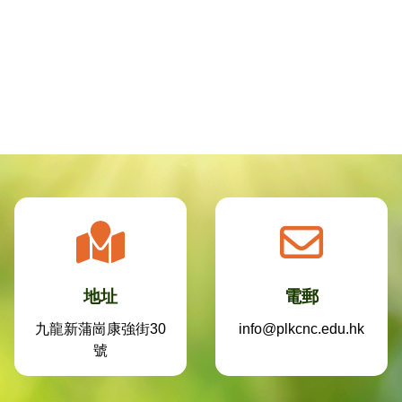
地址
電郵
九龍新蒲崗康強街30
info@plkcnc.edu.hk
號