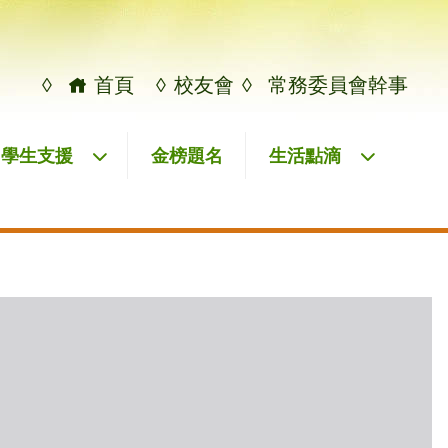
◊
首頁
◊
校友會
◊
常務委員會幹事
學生支援
金榜題名
生活點滴