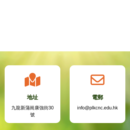
地址
電郵
九龍新蒲崗康強街30
info@plkcnc.edu.hk
號