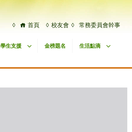
◊
首頁
◊
校友會
◊
常務委員會幹事
學生支援
金榜題名
生活點滴