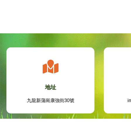
地址
九龍新蒲崗康強街30號
i