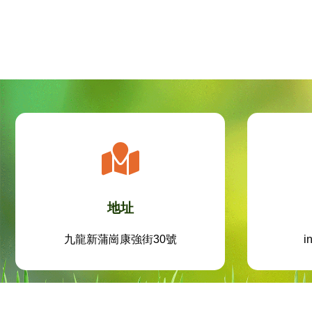
地址
九龍新蒲崗康強街30號
i