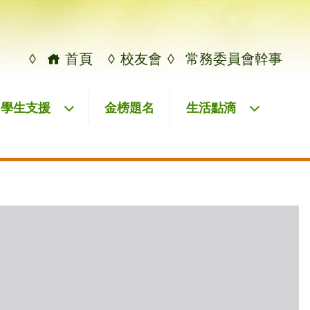
◊
首頁
◊
校友會
◊
常務委員會幹事
學生支援
金榜題名
生活點滴