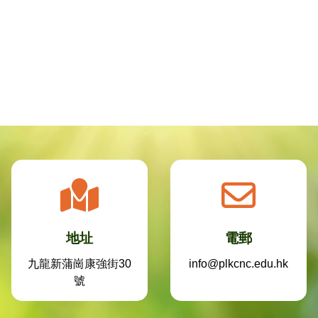
地址
電郵
九龍新蒲崗康強街30
info@plkcnc.edu.hk
號