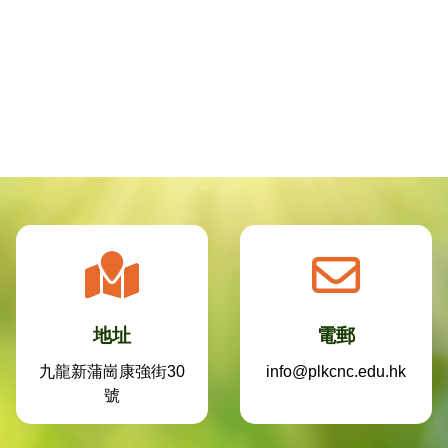
地址
電郵
九龍新蒲崗康強街30
info@plkcnc.edu.hk
號