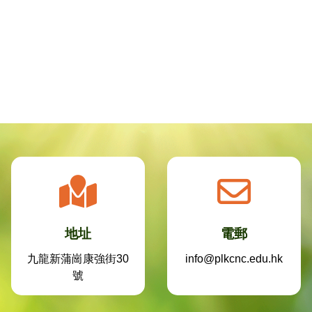
地址
電郵
九龍新蒲崗康強街30
info@plkcnc.edu.hk
號