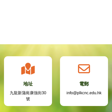
地址
電郵
九龍新蒲崗康強街30
info@plkcnc.edu.hk
號