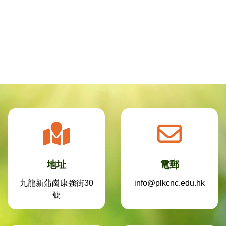
地址
電郵
九龍新蒲崗康強街30
info@plkcnc.edu.hk
號