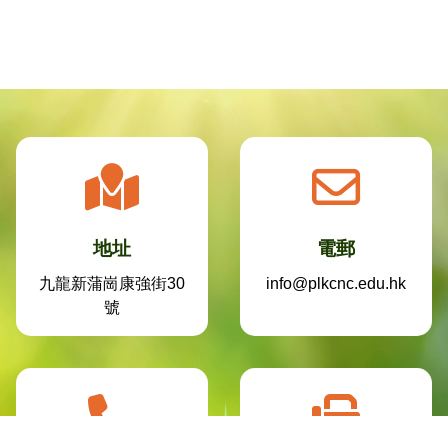
地址
電郵
九龍新蒲崗康強街30
info@plkcnc.edu.hk
號