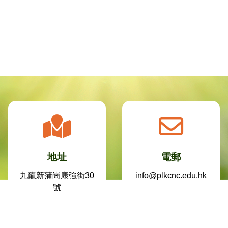
地址
電郵
九龍新蒲崗康強街30
info@plkcnc.edu.hk
號