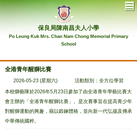
T
保良局陳南昌夫人小學
Po Leung Kuk Mrs. Chan Nam Chong Memorial Primary
School
全港青年醒獅比賽
2026-05-23 (星期六)
活動類別：全方位學習
本校獅藝隊於2026年5月23日參加了由全港青年學藝比賽大
會主辦的「全港青年醒獅比賽」。是次賽事旨在提高青少年
對醒獅運動的興趣，藉以鍛鍊體格，並向新一代弘揚及傳承
中華傳統國粹。