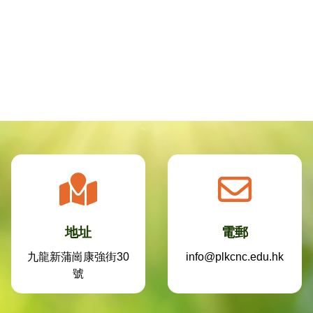
地址
電郵
九龍新蒲崗康強街30
info@plkcnc.edu.hk
號