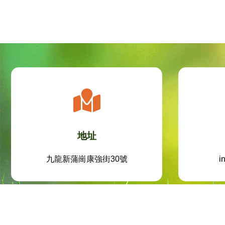
地址
九龍新蒲崗康強街30號
i