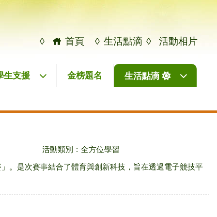
◊
首頁
◊
生活點滴
◊
活動相片
學生支援
金榜題名
生活點滴
活動類別：全方位學習
比賽」。是次賽事結合了體育與創新科技，旨在透過電子競技平