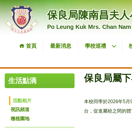
保良局陳南昌夫人
Po Leung Kuk Mrs. Chan Nam
首頁
最新消息
學校巡禮
保良局屬下
生活點滴
活動相片
本校同學於2026年
視訊頻道
台，促進屬校之間的體
種植園地