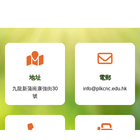
地址
電郵
九龍新蒲崗康強街30
info@plkcnc.edu.hk
號