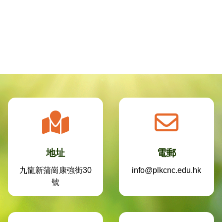
地址
電郵
九龍新蒲崗康強街30
info@plkcnc.edu.hk
號