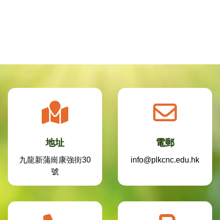
地址
電郵
九龍新蒲崗康強街30
info@plkcnc.edu.hk
號