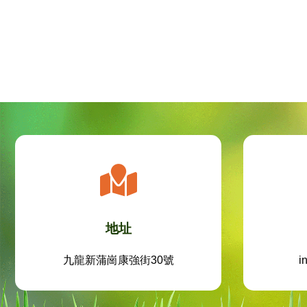
地址
九龍新蒲崗康強街30號
i