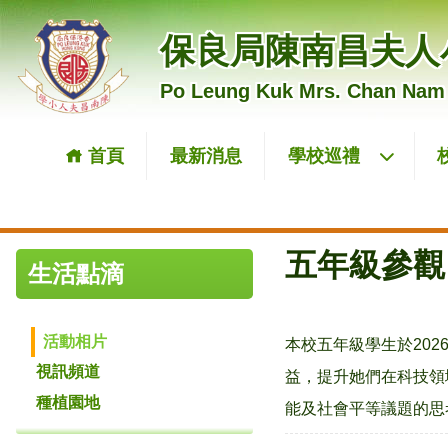
保良局陳南昌夫人
Po Leung Kuk Mrs. Chan Nam
首頁
最新消息
學校巡禮
五年級參觀
生活點滴
活動相片
本校五年級學生於20
視訊頻道
益，提升她們在科技領
種植園地
能及社會平等議題的思