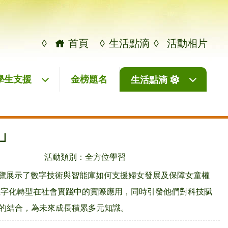
◊
首頁
◊
生活點滴
◊
活動相片
學生支援
金榜題名
生活點滴
」
活動類別：全方位學習
展覽展示了數字技術與智能庫如何支援婦女發展及保障女童權
數字化轉型在社會實踐中的實際應用，同時引發他們對科技賦
的結合，為未來成長積累多元知識。