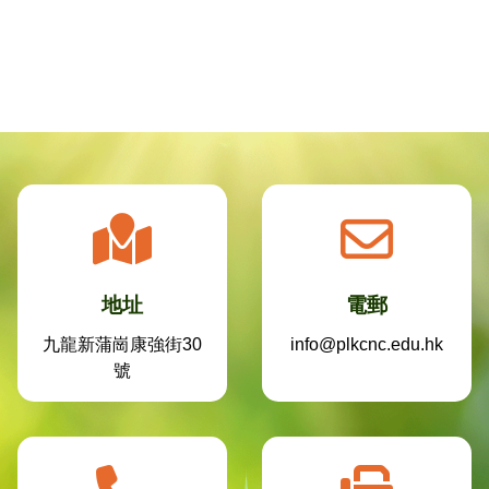
地址
電郵
九龍新蒲崗康強街30
info@plkcnc.edu.hk
號