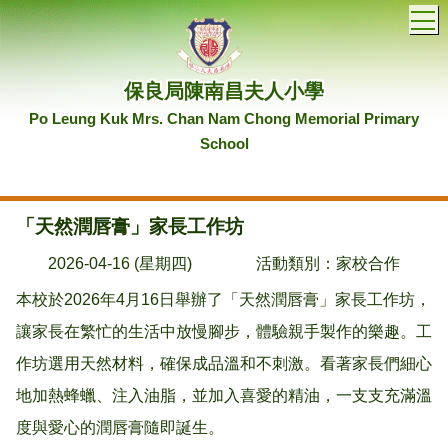
T
保良局陳南昌夫人小學
Po Leung Kuk Mrs. Chan Nam Chong Memorial Primary
School
「天然潤唇膏」家長⼯作坊
2026-04-16 (星期四)
活動類別：家校合作
本校於2026年4月16日舉辦了「天然潤唇膏」家長工作坊，
讓家長在繁忙的生活中放慢腳步，體驗親手製作的樂趣。工
作坊選用天然材料，確保成品溫和不刺激。看著家長們細心
地加熱蜂蠟、注入油脂，並加入喜愛的精油，一支支充滿溫
度與愛心的潤唇膏隨即誕生。