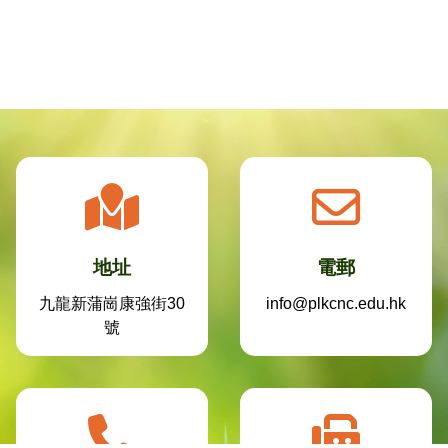
地址
電郵
九龍新蒲崗康強街30
info@plkcnc.edu.hk
號