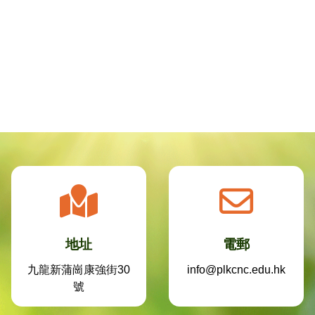
地址
電郵
九龍新蒲崗康強街30
info@plkcnc.edu.hk
號