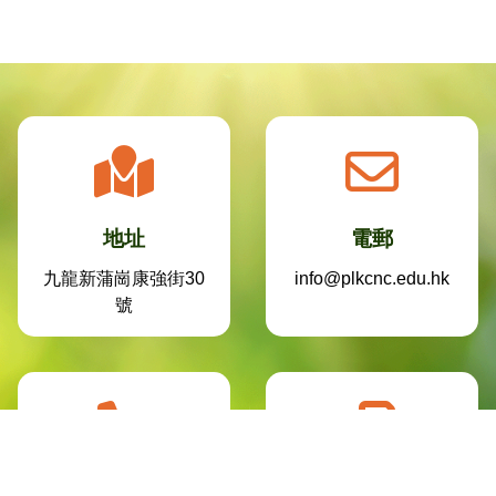
地址
電郵
九龍新蒲崗康強街30
info@plkcnc.edu.hk
號
電話
傳真