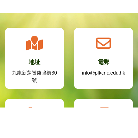
地址
電郵
九龍新蒲崗康強街30
info@plkcnc.edu.hk
號
電話
傳真