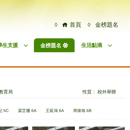
◊
首頁
◊
金榜題名
學生支援
生活點滴
金榜題名
 教育局
性質： 校外舉辦
 5C
梁芷珊 6A
王延鴻 6A
周偉旭 6B