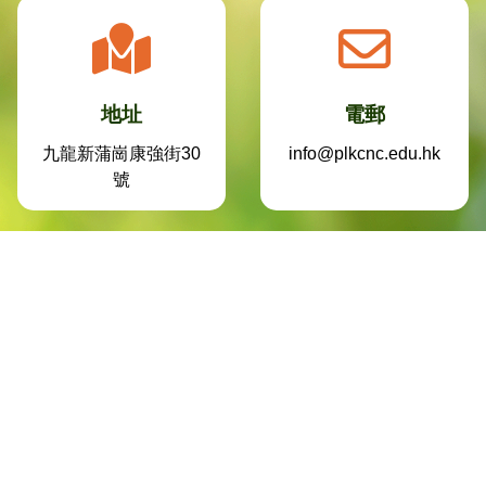
地址
電郵
九龍新蒲崗康強街30
info@plkcnc.edu.hk
號
電話
傳真
2759 9365
2799 9830