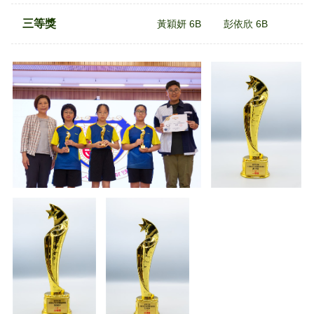
三等獎
黃穎妍 6B
彭依欣 6B