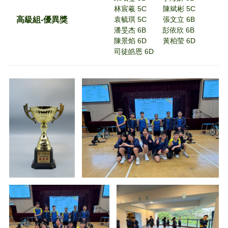
林宸羲 5C
陳斌彬 5C
高級組-優異獎
袁毓琪 5C
張文立 6B
潘旻杰 6B
彭依欣 6B
陳景焰 6D
黃柏莹 6D
司徒皓恩 6D