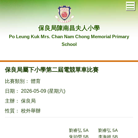
T
保良局陳南昌夫人小學
Po Leung Kuk Mrs. Chan Nam Chong Memorial Primary
School
保良局屬下小學第二屆電競單車比賽
比賽類別： 體育
日期： 2026-05-09 (星期六)
主辦： 保良局
性質： 校外舉辦
劉睿弘 5A
劉睿弘 5A
朱珀瑩 5B
李海妍 5B