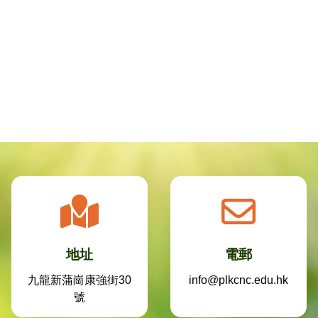
地址
電郵
九龍新蒲崗康強街30
info@plkcnc.edu.hk
號