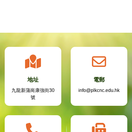
地址
電郵
九龍新蒲崗康強街30
info@plkcnc.edu.hk
號