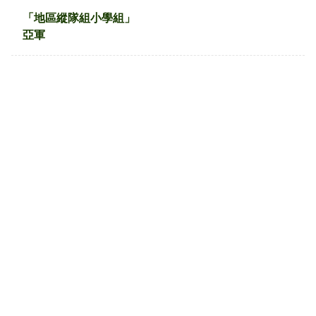
「地區縱隊組小學組」
亞軍