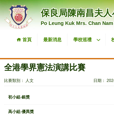
保良局陳南昌夫人
Po Leung Kuk Mrs. Chan Nam
首頁
最新消息
學校巡禮
全港學界憲法演講比賽
比賽類別： 人文
日期： 2024
初小組-銀獎
高小組-優異獎