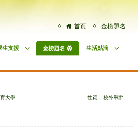
◊
首頁
◊
金榜題名
學生支援
生活點滴
金榜題名
教育大學
性質： 校外舉辦