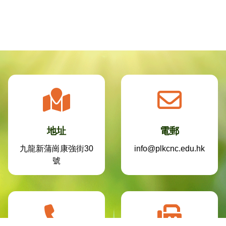
地址
電郵
九龍新蒲崗康強街30
info@plkcnc.edu.hk
號