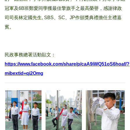
冠軍及6B班鄭愛同學獲最佳擎旗手之最高榮譽，感謝律政
司司長林定國先生, SBS、SC、JP作頒獎典禮擔任主禮嘉
賓。
民政事務總署活動貼文
：
https://www.facebook.com/share/p/caA9iWQ51oS6hoaf/?
mibextid=qi2Omg