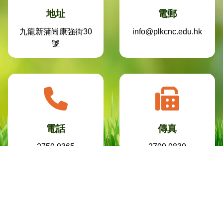
地址
電郵
九龍新蒲崗康強街30
info@plkcnc.edu.hk
號
電話
傳真
2759 9365
2799 9830
Powered by
Friendly Portal System
v
10.59