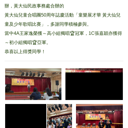
辦，黃大仙民政事務處合辦的
黃大仙兒童合唱團50周年誌慶活動「童樂展才華 黃大仙兒
童及少年歌唱比賽」，多謝同學積極參與。
當中4A王家逸榮獲～高小組獨唱🏆冠軍，1C張嘉穎亦獲得
～初小組獨唱🏆亞軍。
恭喜以上得獎同學！