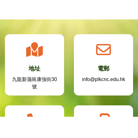
地址
電郵
九龍新蒲崗康強街30
info@plkcnc.edu.hk
號