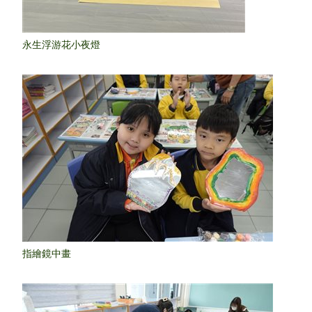
永生浮游花小夜燈
指繪鏡中畫