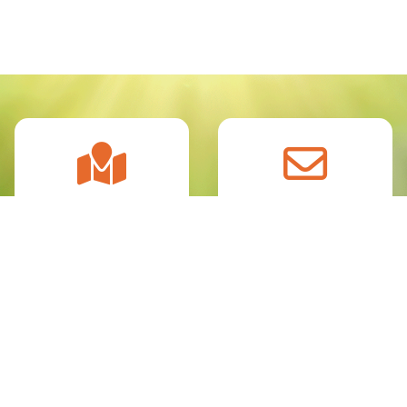
地址
電郵
九龍新蒲崗康強街30
info@plkcnc.edu.hk
號