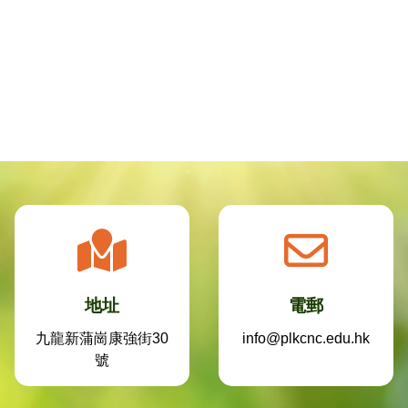
地址
電郵
九龍新蒲崗康強街30
info@plkcnc.edu.hk
號