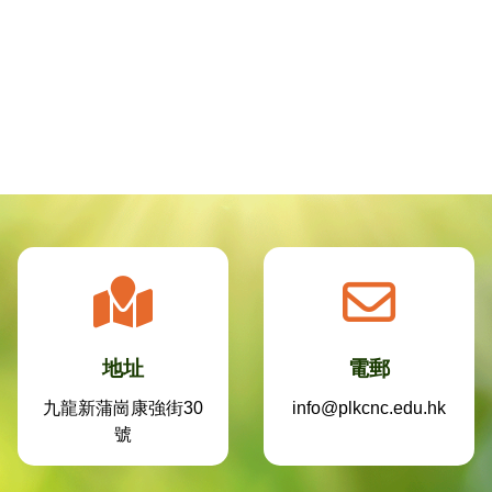
地址
電郵
九龍新蒲崗康強街30
info@plkcnc.edu.hk
號