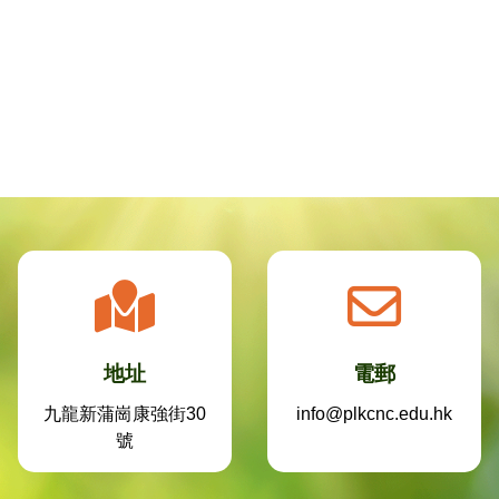
地址
電郵
九龍新蒲崗康強街30
info@plkcnc.edu.hk
號